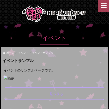
t
o
g
g
l
e
n
イベント
a
v
i
ホーム
イベント
イベントサンプル
g
イベントサンプル
a
t
イベントのサンプルページです。
i
o
n
一覧へ戻る