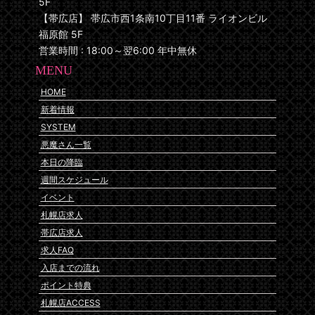
5F
【帯広店】 帯広市西1条南10丁目11番 ライオンビル
福原館 5F
営業時間 : 18:00～翌6:00 年中無休
MENU
HOME
新着情報
SYSTEM
悪魔さん一覧
本日の降臨
週間スケジュール
イベント
札幌店求人
帯広店求人
求人FAQ
入店までの流れ
ポイント特典
札幌店ACCESS