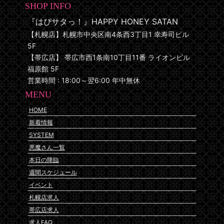
SHOP INFO
『はぴサタっ！』HAPPY HONEY SATAN
【札幌店】札幌市中央区南4条西3丁目1 幸寿司ビル
5F
【帯広店】 帯広市西1条南10丁目11番 ライオンビル
福原館 5F
営業時間 : 18:00～翌6:00 年中無休
MENU
HOME
新着情報
SYSTEM
悪魔さん一覧
本日の降臨
週間スケジュール
イベント
札幌店求人
帯広店求人
求人FAQ