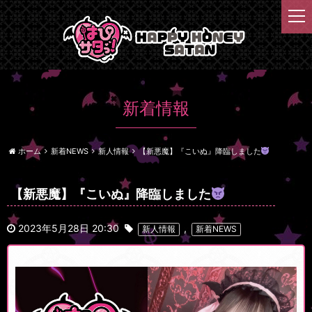
t
o
g
g
l
e
n
新着情報
a
v
i
ホーム
新着NEWS
新人情報
【新悪魔】『こいぬ』降臨しました
g
a
t
【新悪魔】『こいぬ』降臨しました
i
o
2023年5月28日 20:30
,
新人情報
新着NEWS
n