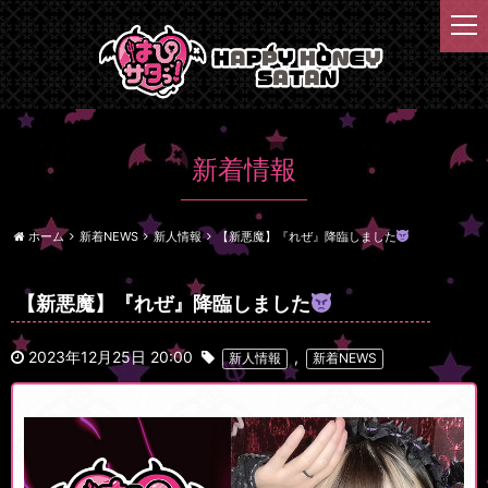
t
o
g
g
l
e
n
新着情報
a
v
i
ホーム
新着NEWS
新人情報
【新悪魔】『れぜ』降臨しました
g
a
t
【新悪魔】『れぜ』降臨しました
i
o
2023年12月25日 20:00
,
新人情報
新着NEWS
n