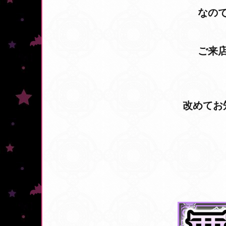
なの
ご来
改めてお