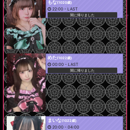
もな
(1020歳)
22:00
-
LAST
闇に帰りました
めた
(1022歳)
00:00
-
LAST
闇に帰りました
まいな
(1022歳)
20:00
-
04:00