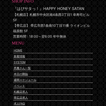
SHOP INFO
『はぴサタっ！』HAPPY HONEY SATAN
【札幌店】札幌市中央区南4条西3丁目1 幸寿司ビル
5F
【帯広店】 帯広市西1条南10丁目11番 ライオンビル
福原館 5F
営業時間 : 18:00～翌6:00 年中無休
MENU
HOME
新着情報
SYSTEM
悪魔さん一覧
本日の降臨
週間スケジュール
イベント
札幌店求人
帯広店求人
求人FAQ