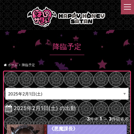
t
o
g
g
l
e
n
降臨予定
a
v
i
ホーム
降臨予定
g
a
t
日付
i
o
n
2025年2月1日(土) の出勤
3
1
3
件中
～
件目表示
《悪魔課長》