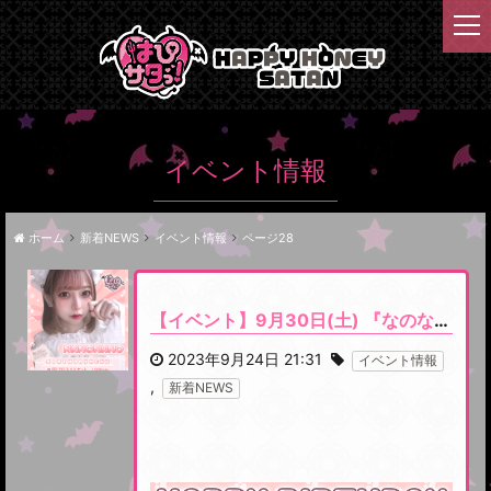
t
o
g
g
l
e
n
イベント情報
a
v
i
ホーム
新着NEWS
イベント情報
ページ28
g
a
t
【イベント】9月30日(土) 『なのなのバースデーイベント』開催です
i
o
2023年9月24日 21:31
イベント情報
n
,
新着NEWS