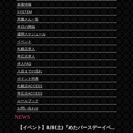
新着情報
SYSTEM
悪魔さん一覧
本日の降臨
週間スケジュール
イベント
札幌店求人
帯広店求人
求人FAQ
入店までの流れ
ポイント特典
札幌店ACCESS
帯広店ACCESS
ルールブック
お問い合わせ
NEWS
【イベント】8/8(土)『めたバースデーイベント』開催です