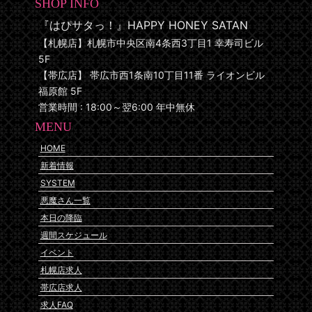
SHOP INFO
『はぴサタっ！』HAPPY HONEY SATAN
【札幌店】札幌市中央区南4条西3丁目1 幸寿司ビル
5F
【帯広店】 帯広市西1条南10丁目11番 ライオンビル
福原館 5F
営業時間 : 18:00～翌6:00 年中無休
MENU
HOME
新着情報
SYSTEM
悪魔さん一覧
本日の降臨
週間スケジュール
イベント
札幌店求人
帯広店求人
求人FAQ