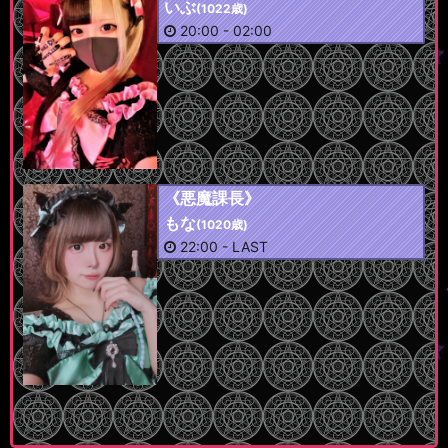
いぶ
(1022歳)
20:00
-
02:00
《悪魔課長》
もな
(1020歳)
22:00
-
LAST