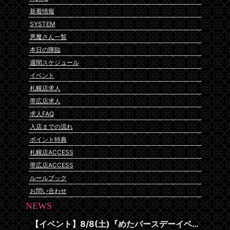
新着情報
SYSTEM
悪魔さん一覧
本日の降臨
週間スケジュール
イベント
札幌店求人
帯広店求人
求人FAQ
入店までの流れ
ポイント特典
札幌店ACCESS
帯広店ACCESS
ルールブック
お問い合わせ
NEWS
【イベント】8/8(土)『めたバースデーイベント』開催です