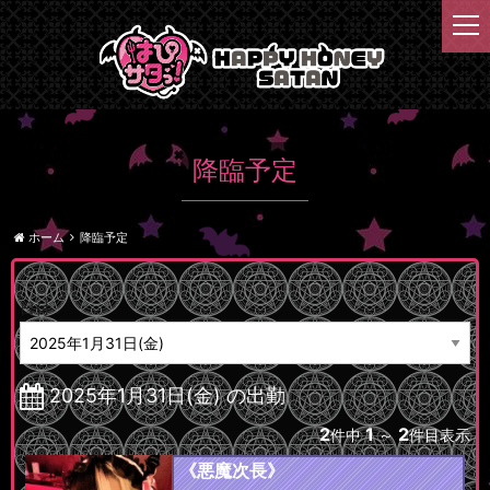
t
o
g
g
l
e
n
降臨予定
a
v
i
ホーム
降臨予定
g
a
t
日付
i
o
n
2025年1月31日(金) の出勤
2
1
2
件中
～
件目表示
《悪魔次長》