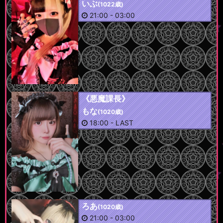
いぶ
(1022歳)
21:00
-
03:00
《悪魔課長》
もな
(1020歳)
18:00
-
LAST
ろあ
(1020歳)
21:00
-
03:00