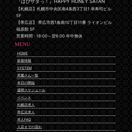
『はぴサタっ！』HAPPY HONEY SATAN
【札幌店】札幌市中央区南4条西3丁目1 幸寿司ビル
5F
【帯広店】 帯広市西1条南10丁目11番 ライオンビル
福原館 5F
営業時間 : 18:00～翌6:00 年中無休
MENU
HOME
新着情報
SYSTEM
悪魔さん一覧
本日の降臨
週間スケジュール
イベント
札幌店求人
帯広店求人
求人FAQ
入店までの流れ