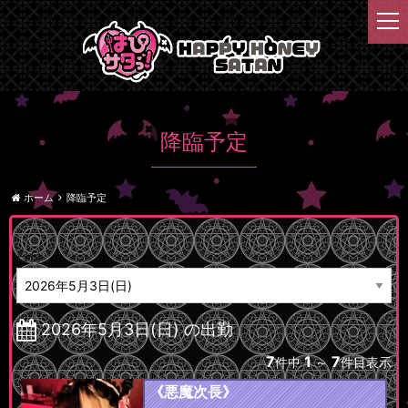
t
o
g
g
l
e
n
降臨予定
a
v
i
ホーム
降臨予定
g
a
t
日付
i
o
n
2026年5月3日(日) の出勤
7
1
7
件中
～
件目表示
《悪魔次長》