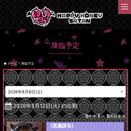
t
o
g
g
l
e
n
降臨予定
a
v
i
ホーム
降臨予定
g
a
t
日付
i
o
n
2026年5月12日(火) の出勤
5
1
5
件中
～
件目表示
《悪魔課長》