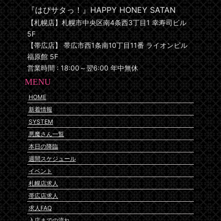
『はぴサタっ！』HAPPY HONEY SATAN
【札幌店】札幌市中央区南4条西3丁目1 幸寿司ビル
5F
【帯広店】 帯広市西1条南10丁目11番 ライオンビル
福原館 5F
営業時間 : 18:00～翌6:00 年中無休
MENU
HOME
新着情報
SYSTEM
悪魔さん一覧
本日の降臨
週間スケジュール
イベント
札幌店求人
帯広店求人
求人FAQ
入店までの流れ