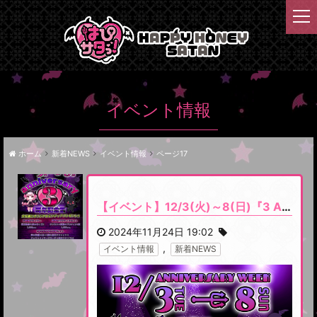
t
o
g
g
l
e
n
イベント情報
a
v
i
ホーム
新着NEWS
イベント情報
ページ17
g
a
t
【イベント】12/3(火)～8(日)『3 ANNIVERSARY WEEK』開催です
i
o
2024年11月24日 19:02
n
,
イベント情報
新着NEWS