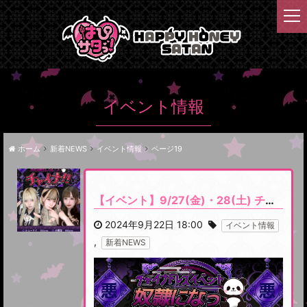
t
o
g
g
l
e
n
イベント情報
a
v
i
ホーム
新着NEWS
イベント情報
ページ19
g
a
t
【イベント】9/27(金)・28(土) チャイナドレスイベント『奴隷になっチャイナ！！』開催します
i
o
2024年9月22日 18:00
イベント情報
n
,
新着NEWS