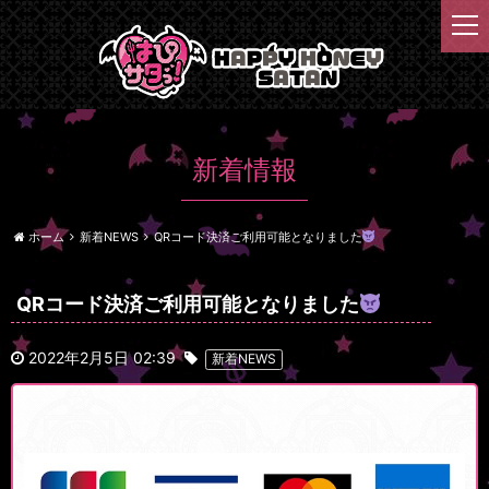
t
o
g
g
l
e
n
新着情報
a
v
i
ホーム
新着NEWS
QRコード決済ご利用可能となりました
g
a
t
QRコード決済ご利用可能となりました
i
o
2022年2月5日 02:39
新着NEWS
n