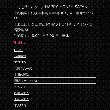
『はぴサタっ！』HAPPY HONEY SATAN
【札幌店】札幌市中央区南4条西3丁目1 幸寿司ビル
5F
【帯広店】 帯広市西1条南10丁目11番 ライオンビル
福原館 5F
営業時間 : 18:00～翌6:00 年中無休
MENU
HOME
新着情報
SYSTEM
悪魔さん一覧
本日の降臨
週間スケジュール
イベント
札幌店求人
帯広店求人
求人FAQ