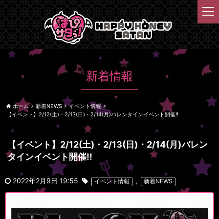
t
o
g
g
l
e
n
新着情報
a
v
i
ホーム
新着NEWS
イベント情報
g
【イベント】2/12(土)・2/13(日)・2/14(月)バレンタインイベント開催!!
a
t
【イベント】2/12(土)・2/13(日)・2/14(月)バレン
i
o
タインイベント開催!!
n
2022年2月9日 19:55
,
イベント情報
新着NEWS