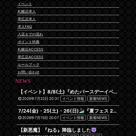
イベント
札幌店求人
帯広店求人
求人FAQ
入店までの流れ
ポイント特典
札幌店ACCESS
帯広店ACCESS
ルールブック
お問い合わせ
NEWS
【イベント】8/8(土)『めたバースデーイベント』開催です
2026年7月22日 20:31
イベント情報
新着NEWS
7/24(金)・25(土)・26(日)
『夏フェス 2026~沖縄編~』
2026年7月15日 20:07
イベント情報
新着NEWS
【新悪魔】『ねる』降臨しました