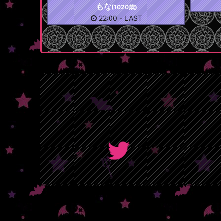
もな
(1020歳)
22:00
-
LAST