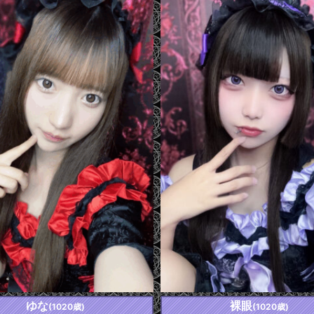
ゆな
裸眼
(1020歳)
(1020歳)