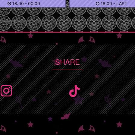
18:00
-
00:00
18:00
-
LAST
SHARE