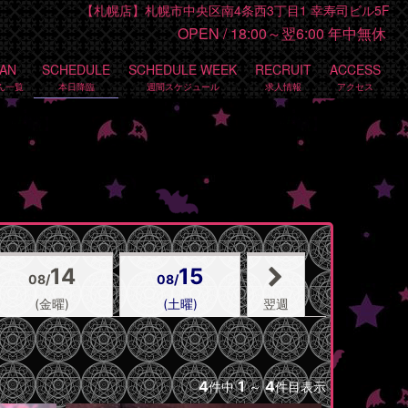
【札幌店】札幌市中央区南4条西3丁目1 幸寿司ビル5F
OPEN /
18:00～翌6:00 年中無休
TAN
SCHEDULE
SCHEDULE WEEK
RECRUIT
ACCESS
14
15
08/
08/
(金曜)
(土曜)
翌週
4
1
4
件中
～
件目表示