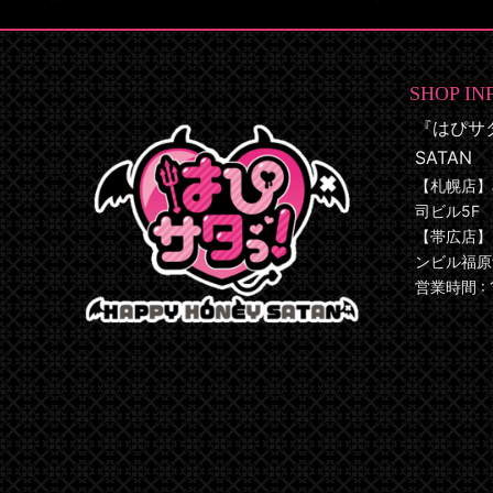
SHOP IN
『はぴサタ
SATAN
【札幌店】
司ビル5F
【帯広店】 
ンビル福原館
営業時間 : 