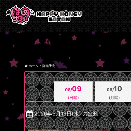
ホーム
降臨予定
09
10
08/
08/
(日曜)
(月曜)
2026年5月13日(水) の出勤