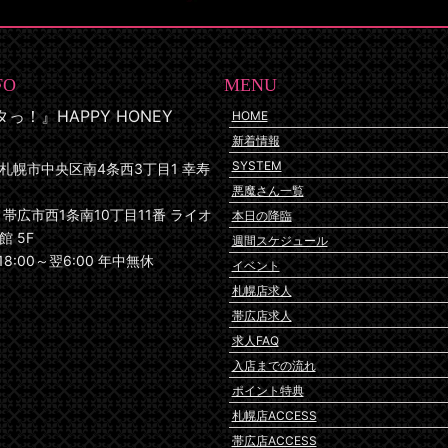
FO
MENU
っ！』HAPPY HONEY
HOME
新着情報
SYSTEM
札幌市中央区南4条西3丁目1 幸寿
悪魔さん一覧
帯広市西1条南10丁目11番 ライオ
本日の降臨
 5F
週間スケジュール
18:00～翌6:00 年中無休
イベント
札幌店求人
帯広店求人
求人FAQ
入店までの流れ
ポイント特典
札幌店ACCESS
帯広店ACCESS