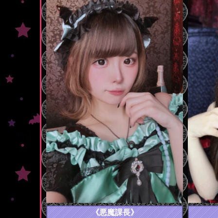
《悪魔課長》