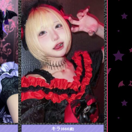
キラ
(666歳)